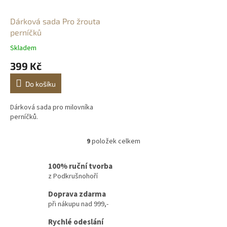
Dárková sada Pro žrouta
perníčků
Skladem
399 Kč
Do košíku
Dárková sada pro milovníka
perníčků.
9
položek celkem
O
v
l
100% ruční tvorba
á
z Podkrušnohoří
d
a
Doprava zdarma
c
při nákupu nad 999,-
í
Rychlé odeslání
p