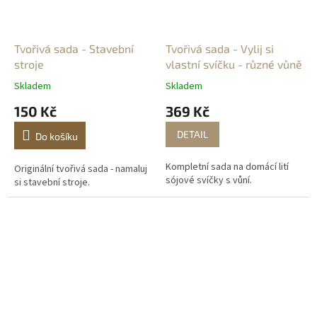
Tvořivá sada - Stavební
Tvořivá sada - Vylij si
stroje
vlastní svíčku - různé vůně
Skladem
Skladem
150 Kč
369 Kč
DETAIL
Do košíku
Kompletní sada na domácí lití
Originální tvořivá sada - namaluj
sójové svíčky s vůní.
si stavební stroje.