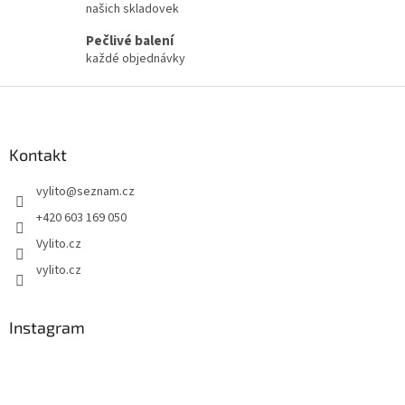
r
našich skladovek
v
Pečlivé balení
k
každé objednávky
y
v
Z
ý
p
á
i
p
s
a
Kontakt
u
t
vylito
@
seznam.cz
í
+420 603 169 050
Vylito.cz
vylito.cz
Instagram