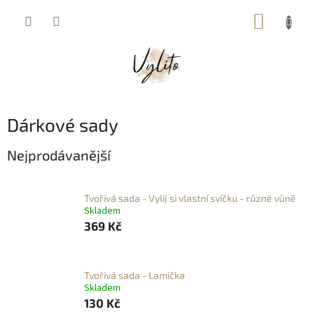
Přejít
NÁKUP
na
obsah
KOŠÍK
Dárkové sady
Nejprodávanější
Tvořivá sada - Vylij si vlastní svíčku - různé vůně
Skladem
369 Kč
Tvořivá sada - Lamička
Skladem
130 Kč