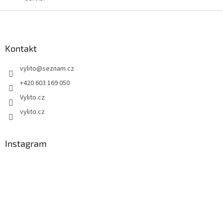
Z
á
p
a
Kontakt
t
vylito
@
seznam.cz
í
+420 603 169 050
Vylito.cz
vylito.cz
Instagram