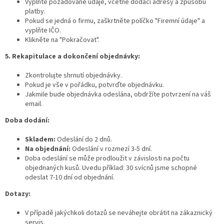
Vyplňte požadované údaje, včetně dodací adresy a způsobu
platby.
Pokud se jedná o firmu, zaškrtněte políčko "Firemní údaje" a
vyplňte IČO.
Klikněte na "Pokračovat".
5. Rekapitulace a dokončení objednávky:
Zkontrolujte shrnutí objednávky.
Pokud je vše v pořádku, potvrďte objednávku.
Jakmile bude objednávka odeslána, obdržíte potvrzení na váš
email.
Doba dodání:
Skladem:
Odeslání do 2 dnů.
Na objednání:
Odeslání v rozmezí 3-5 dní.
Doba odeslání se může prodloužit v závislosti na počtu
objednaných kusů. Uvedu příklad: 30 svícnů jsme schopné
odeslat 7-10 dní od objednání.
Dotazy:
V případě jakýchkoli dotazů se neváhejte obrátit na zákaznický
servis.