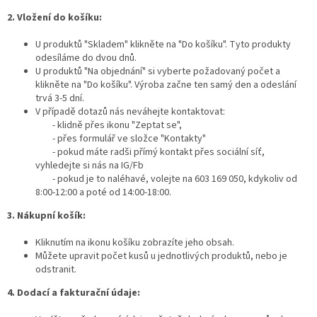
2. Vložení do košíku:
U produktů "Skladem" klikněte na "Do košíku". Tyto produkty
odesíláme do dvou dnů.
U produktů "Na objednání" si vyberte požadovaný počet a
klikněte na "Do košíku". Výroba začne ten samý den a odeslání
trvá 3-5 dní.
V případě dotazů nás neváhejte kontaktovat:
- klidně přes ikonu "Zeptat se",
- přes formulář ve složce "Kontakty"
- pokud máte radši přímý kontakt přes sociální síť,
vyhledejte si nás na IG/Fb
- pokud je to naléhavé, volejte na 603 169 050, kdykoliv od
8:00-12:00 a poté od 14:00-18:00.
3. Nákupní košík:
Kliknutím na ikonu košíku zobrazíte jeho obsah.
Můžete upravit počet kusů u jednotlivých produktů, nebo je
odstranit.
4. Dodací a fakturační údaje: