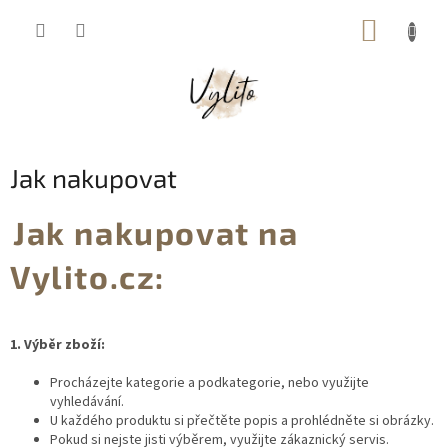
Přejít
NÁKUP
na
obsah
KOŠÍK
Jak nakupovat
Jak nakupovat na
Vylito.cz:
1. Výběr zboží:
Procházejte kategorie a podkategorie, nebo využijte
vyhledávání.
U každého produktu si přečtěte popis a prohlédněte si obrázky.
Pokud si nejste jisti výběrem, využijte zákaznický servis.