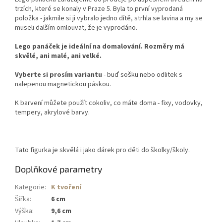
trzích, které se konaly v Praze 5. Byla to první vyprodaná
položka - jakmile si ji vybralo jedno dítě, strhla se lavina a my se
museli dalším omlouvat, že je vyprodáno.
Lego panáček je ideální na domalování. Rozměry má
skvělé, ani malé, ani velké.
Vyberte si prosím variantu
- buď sošku nebo odlitek s
nalepenou magnetickou páskou.
K barvení můžete použít cokoliv, co máte doma - fixy, vodovky,
tempery, akrylové barvy.
Tato figurka je skvělá i jako dárek pro děti do školky/školy.
Doplňkové parametry
Kategorie
:
K tvoření
Šířka
:
6 cm
Výška
:
9,6 cm