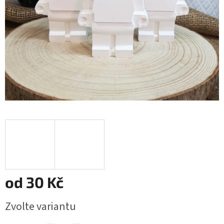
od
30 Kč
Měrná
Zvolte variantu
cena: