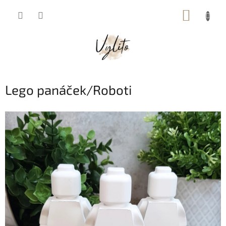
Přejít
NÁKUP
na
obsah
KOŠÍK
Lego panáček/Roboti