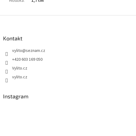
Hloubka
:
1,7 cm
Z
á
p
a
Kontakt
t
vylito
@
seznam.cz
í
+420 603 169 050
Vylito.cz
vylito.cz
Instagram