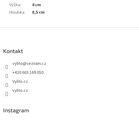
Výška
:
4 cm
Hloubka
:
8,5 cm
Z
á
p
a
Kontakt
t
vylito
@
seznam.cz
í
+420 603 169 050
Vylito.cz
vylito.cz
Instagram