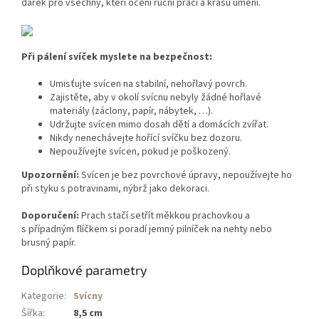
dárek pro všechny, kteří ocení ruční práci a krásu umění.
Při pálení svíček myslete na bezpečnost:
Umisťujte svícen na stabilní, nehořlavý povrch.
Zajistěte, aby v okolí svícnu nebyly žádné hořlavé
materiály (záclony, papír, nábytek, …).
Udržujte svícen mimo dosah dětí a domácích zvířat.
Nikdy nenechávejte hořící svíčku bez dozoru.
Nepoužívejte svícen, pokud je poškozený.
Upozornění:
Svícen je bez povrchové úpravy, nepoužívejte ho
při styku s potravinami, nýbrž jako dekoraci.
Doporučení:
Prach stačí setřít měkkou prachovkou a
s případným flíčkem si poradí jemný pilníček na nehty nebo
brusný papír.
Doplňkové parametry
Kategorie
:
Svícny
Šířka
:
8,5 cm