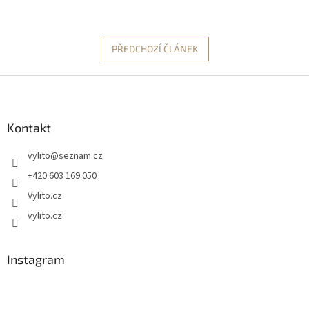
PŘEDCHOZÍ ČLÁNEK
Z
á
p
a
Kontakt
t
vylito
@
seznam.cz
í
+420 603 169 050
Vylito.cz
vylito.cz
Instagram