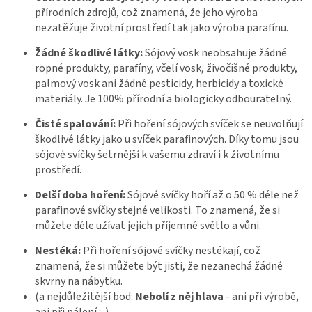
přírodních zdrojů, což znamená, že jeho výroba
nezatěžuje životní prostředí tak jako výroba parafínu.
Žádné škodlivé látky:
Sójový vosk neobsahuje žádné
ropné produkty, parafíny, včelí vosk, živočišné produkty,
palmový vosk ani žádné pesticidy, herbicidy a toxické
materiály. Je 100% přírodní a biologicky odbouratelný.
Čisté spalování:
Při hoření sójových svíček se neuvolňují
škodlivé látky jako u svíček parafinových. Díky tomu jsou
sójové svíčky šetrnější k vašemu zdraví i k životnímu
prostředí.
Delší doba hoření:
Sójové svíčky hoří až o 50 % déle než
parafinové svíčky stejné velikosti. To znamená, že si
můžete déle užívat jejich příjemné světlo a vůni.
Nestéká:
Při hoření sójové svíčky nestékají, což
znamená, že si můžete být jisti, že nezanechá žádné
skvrny na nábytku.
(a nejdůležitější bod:
Nebolí z něj hlava
- ani při výrobě,
ani při pálení :-)