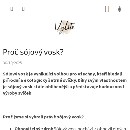
Přejít
NÁKUP
na
obsah
KOŠÍK
Proč sójový vosk?
30/10/2025
Sójový vosk je vynikající volbou pro všechny, kteří hledají
přírodní a ekologicky šetrné svíčky. Díky svým vlastnostem
je sójový vosk stále oblíbenější a představuje budoucnost
výroby svíček.
Proč jsme si vybrali právě sójový vosk?
Obnovitelný zdroj:
Sójový vosk pochází z obnovitelných