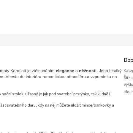
Dop
Kate
hmoty Keraflott je ztělesněním
elegance
a
něžnosti
. Jeho hladký
dce. Vneste do interiéru romantickou atmosféru a vzpomínku na
Šířka
Výšk
Hlou
oční stolek. Úžasný je jak pod svatební prstýnky, tak klidně i
část svatebního daru, kdy na něj můžete uložit mince/bankovky a