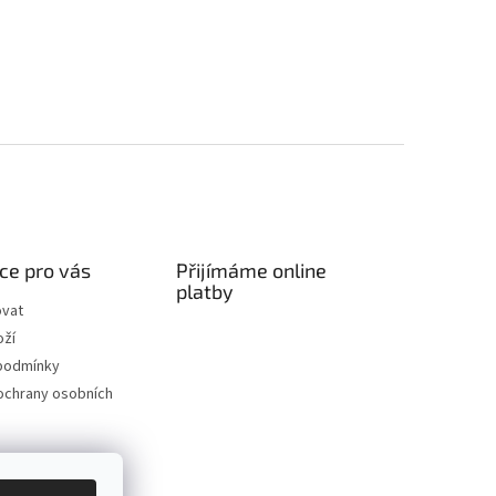
ce pro vás
Přijímáme online
platby
ovat
oží
podmínky
ochrany osobních