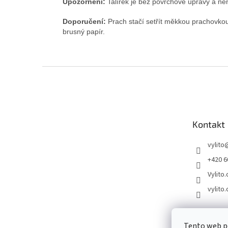
Upozornění:
Talířek je bez povrchové úpravy a není
Doporučení:
Prach stačí setřít měkkou prachovkou
brusný papír.
Z
á
p
a
t
Kontakt
í
vylito
+420 6
Vylito.
vylito.
Tento web po