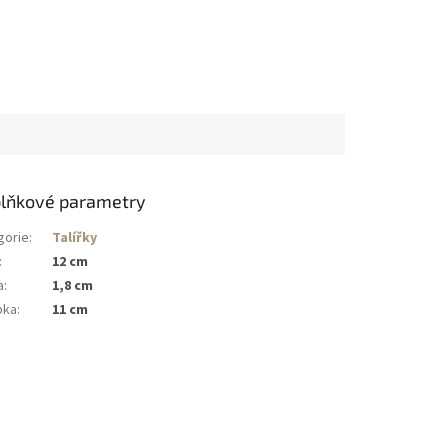
lňkové parametry
gorie
:
Talířky
:
12 cm
a
:
1,8 cm
bka
:
11 cm