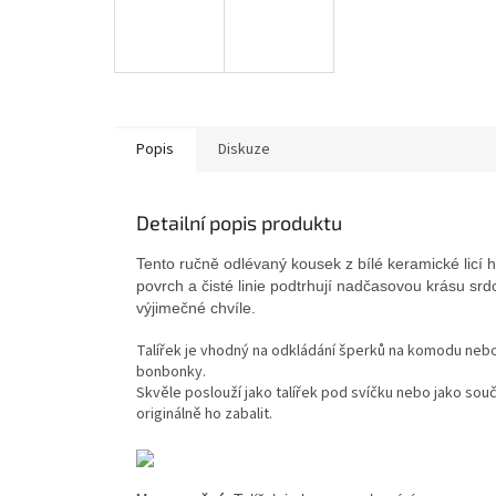
Popis
Diskuze
Detailní popis produktu
Tento ručně odlévaný kousek z bílé keramické licí 
povrch a čisté linie podtrhují nadčasovou krásu sr
výjimečné chvíle.
Talířek je vhodný na odkládání šperků na komodu nebo n
bonbonky.
Skvěle poslouží jako talířek pod svíčku nebo jako sou
originálně ho zabalit.