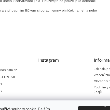
 určen k servírování jídla. Používejte ho pouze jako dekoraci.
 a s případným flíčkem si poradí jemný pilníček na nehty nebo
Instagram
Informa
Jak nakup
@
seznam.cz
Vrácení zb
03 169 050
Obchodní 
cz
Podmínky 
cz
údajů
užívá soubory cookie. Dalším