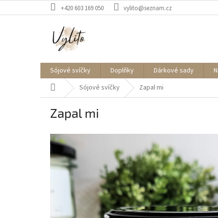
Přejít
+420 603 169 050
vylito@seznam.cz
na
obsah
Sójové svíčky
Doplňky
Dárkové sady
N
Domů
Sójové svíčky
Zapal mi
Zapal mi