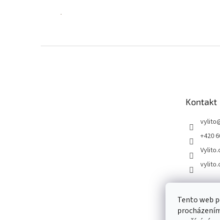
.
Z
á
p
a
t
Kontakt
í
vylito
+420 6
Vylito.
vylito.
Tento web po
procházením 