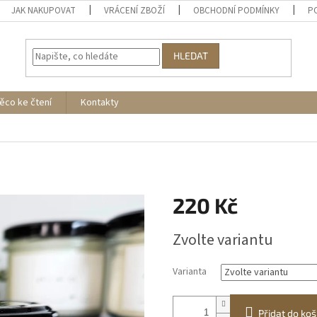
JAK NAKUPOVAT
VRÁCENÍ ZBOŽÍ
OBCHODNÍ PODMÍNKY
P
HLEDAT
ěco ke čtení
Kontakty
220 Kč
Měrná
Zvolte variantu
cena:
Varianta
Přidat do koš