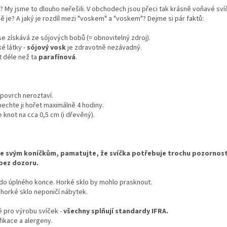
? My jsme to dlouho neřešili. V obchodech jsou přeci tak krásně voňavé svíčk
tně je? A jaký je rozdíl mezi "voskem" a "voskem"? Dejme si pár faktů:
se získává ze sójových bobů (= obnovitelný zdroj).
ké látky -
sójový vosk
je zdravotně nezávadný.
t déle než ta
parafínová
.
 povrch neroztaví.
echte ji hořet maximálně 4 hodiny.
knot na cca 0,5 cm (i dřevěný).
ete svým koníčkům, pamatujte,
že svíčka potřebuje trochu pozornosti
 bez dozoru.
do úplného konce. Horké sklo by mohlo prasknout.
horké sklo neponičí nábytek.
 pro výrobu svíček -
všechny splňují standardy IFRA.
ikace a alergeny.