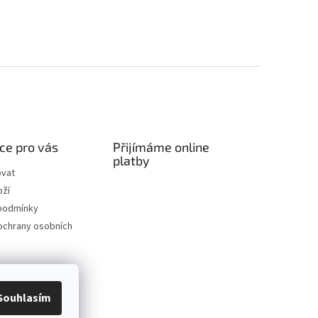
ce pro vás
Přijímáme online
platby
ovat
oží
podmínky
ochrany osobních
Souhlasím