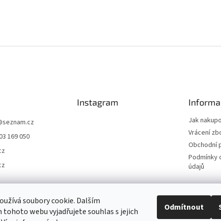
Instagram
Informa
Jak nakup
@
seznam.cz
Vrácení zb
03 169 050
Obchodní 
cz
Podmínky 
cz
údajů
užívá soubory cookie. Dalším
Odmítnout
tohoto webu vyjadřujete souhlas s jejich