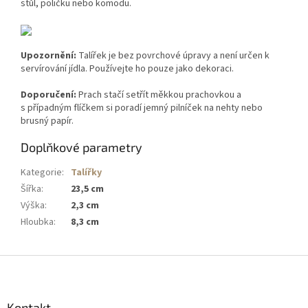
stůl, poličku nebo komodu.
Upozornění:
Talířek je bez povrchové úpravy a není určen k
servírování jídla. Používejte ho pouze jako dekoraci.
Doporučení:
Prach stačí setřít měkkou prachovkou a
s případným flíčkem si poradí jemný pilníček na nehty nebo
brusný papír.
Doplňkové parametry
Kategorie
:
Talířky
Šířka
:
23,5 cm
Výška
:
2,3 cm
Hloubka
:
8,3 cm
Z
á
p
a
Kontakt