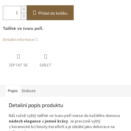
Přidat do košíku
Talířek ve tvaru peří.
Detailní informace
ZEPTAT SE
SDÍLET
Popis
Diskuze
Detailní popis produktu
Náš ručně vylitý talířek ve tvaru peří vnese do každého domova
nádech elegance
a
jemné krásy
. Je precizně vylitý
z keramické licí hmoty Keraflott a je ideální jako dekorace na