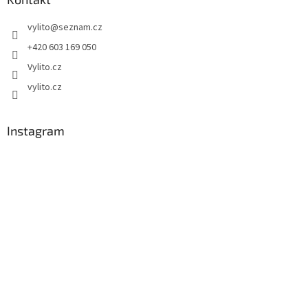
t
vylito
@
seznam.cz
í
+420 603 169 050
Vylito.cz
vylito.cz
Instagram