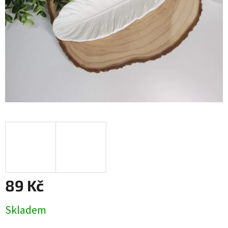
89 Kč
Měrná
Skladem
cena: