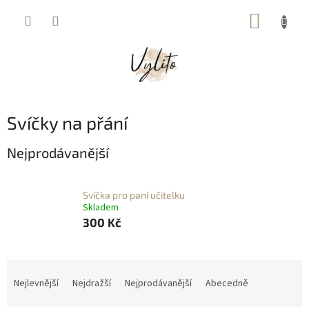
Přejít
NÁKUP
na
obsah
KOŠÍK
Svíčky na přání
Nejprodávanější
Svíčka pro paní učitelku
Skladem
300 Kč
Ř
a
Nejlevnější
Nejdražší
Nejprodávanější
Abecedně
z