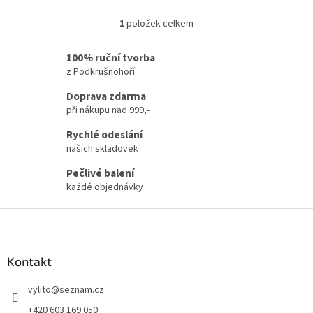
1
položek celkem
O
v
l
100% ruční tvorba
á
z Podkrušnohoří
d
a
Doprava zdarma
c
při nákupu nad 999,-
í
Rychlé odeslání
p
r
našich skladovek
v
Pečlivé balení
k
každé objednávky
y
v
Z
ý
p
á
i
p
s
a
Kontakt
u
t
vylito
@
seznam.cz
í
+420 603 169 050