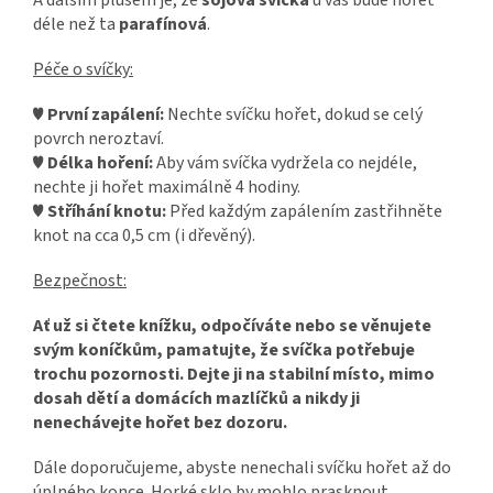
A dalším plusem je, že
sójová svíčka
u vás bude hořet
déle než ta
parafínová
.
Péče o svíčky:
♥
První zapálení:
Nechte svíčku hořet, dokud se celý
povrch neroztaví.
♥
Délka hoření:
Aby vám svíčka vydržela co nejdéle,
nechte ji hořet maximálně 4 hodiny.
♥
Stříhání knotu:
Před každým zapálením zastřihněte
knot na cca 0,5 cm (i dřevěný).
Bezpečnost:
Ať už si čtete knížku, odpočíváte nebo se věnujete
svým koníčkům, pamatujte,
že svíčka potřebuje
trochu pozornosti. Dejte ji na stabilní místo, mimo
dosah dětí
a domácích mazlíčků a nikdy ji
nenechávejte hořet bez dozoru.
Dále doporučujeme, abyste nenechali svíčku hořet až do
úplného konce. Horké sklo by mohlo prasknout.