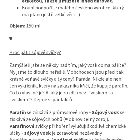
etiketou, takže ji můžete ihned darovat.
Koupí podpoříte malého českého výrobce, který
má plánu ještě velké věci :-)
Objem:
150 ml
♥
Proč pálit sójové svíčky?
Zamýšleli jste se někdy nad tím, jaký vosk doma pálíte?
My jsme to dlouho neřešili. V obchodech jsou přeci tak
krásně voňavé svíčky a ty ceny? Paráda! Nikde ale není
ten vykřičník, který na zákazníka křičí, že kupuje parafín.
Co to vlastně je? A jaký je rozdíl mezi "voskem" a
"voskem"? Dejme si pár faktů:
Parafín
se získává z průmyslové ropy -
Sójový vosk
se
získává ze sójových bobů (= obnovitelný zdroj).
Parafínové
svíčky při hoření vylučují škodlivé chemické
látky -
sójový vosk
je zdravotně nezávadný.