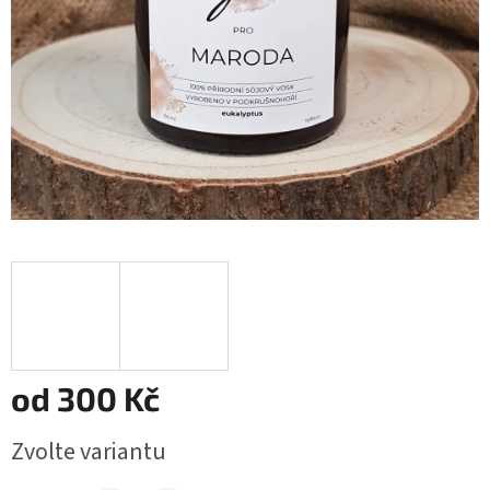
od
300 Kč
Měrná
Zvolte variantu
cena: