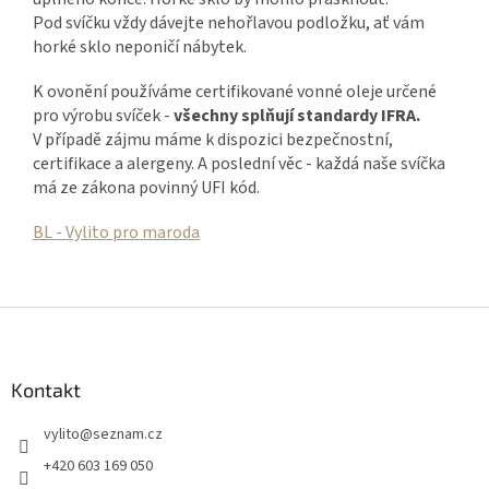
Pod svíčku vždy dávejte nehořlavou podložku, ať vám
horké sklo neponičí nábytek.
K ovonění používáme certifikované vonné oleje určené
pro výrobu svíček -
všechny splňují standardy IFRA.
V případě zájmu máme k dispozici bezpečnostní,
certifikace a alergeny. A poslední věc - každá naše svíčka
má ze zákona povinný UFI kód.
BL - Vylito pro maroda
Z
á
p
a
Kontakt
t
vylito
@
seznam.cz
í
+420 603 169 050