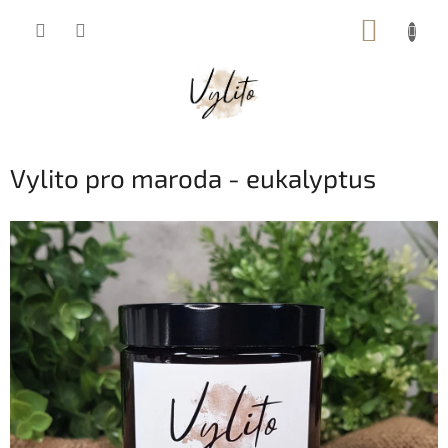
Přejít
NÁKUP
na
obsah
KOŠÍK
Vylito pro maroda - eukalyptus