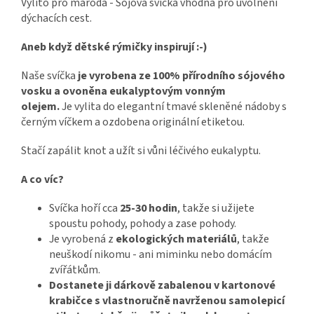
Vylito pro maroda - Sójová svíčka vhodná pro uvolnění
dýchacích cest.
Aneb když dětské rýmičky inspirují :-)
Naše svíčka
je vyrobena ze 100% přírodního sójového
vosku a ovoněna eukalyptovým vonným
olejem.
Je vylita do elegantní tmavé skleněné nádoby s
černým víčkem a ozdobena originální etiketou.
Stačí zapálit knot a užít si vůni léčivého eukalyptu.
A co víc?
Svíčka hoří cca
25-30 hodin
, takže si užijete
spoustu pohody, pohody a zase pohody.
Je vyrobená z
ekologických materiálů
, takže
neuškodí nikomu - ani miminku nebo domácím
zvířátkům.
Dostanete ji dárkově zabalenou v kartonové
krabičce s vlastnoručně navrženou samolepicí